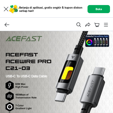
Belanja di aplikasi, gratis ongkir & kupon diskon
Buka
setiap hari!