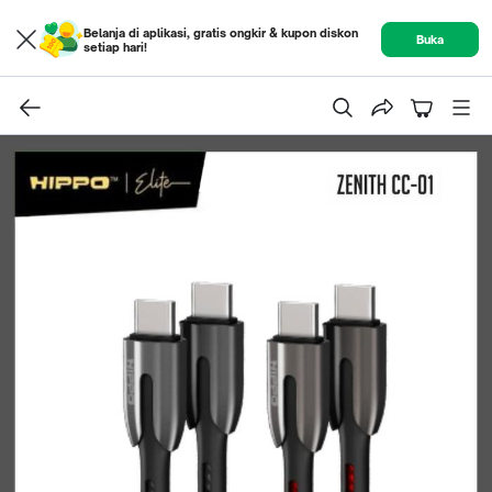
Belanja di aplikasi, gratis ongkir & kupon diskon
Buka
setiap hari!