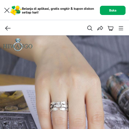
Belanja di aplikasi, gratis ongkir & kupon diskon
Buka
setiap hari!