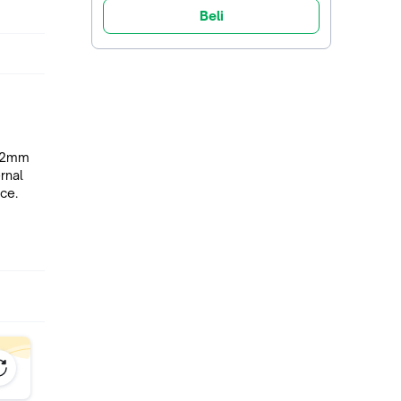
Beli
 12mm
ernal
nce.