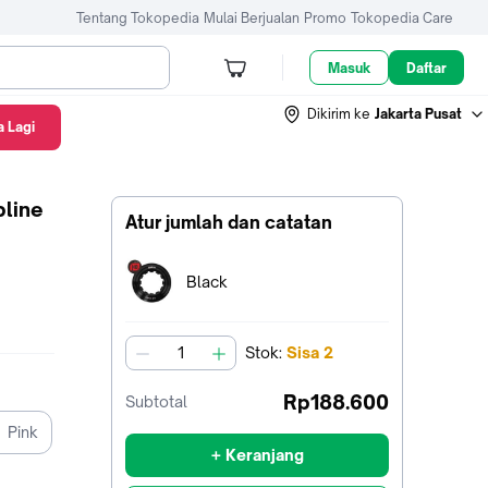
Tentang Tokopedia
Mulai Berjualan
Promo
Tokopedia Care
Masuk
Daftar
Dikirim ke
Jakarta Pusat
 Lagi
pline
Atur jumlah dan catatan
Terpilih:
Black
Stok
:
Sisa
2
jumlah
Rp188.600
Subtotal
Pink
+ Keranjang