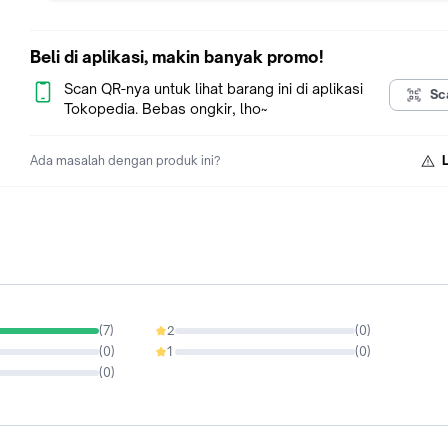
Beli di aplikasi, makin banyak promo!
Scan QR-nya untuk lihat barang ini di aplikasi
Sc
Tokopedia. Bebas ongkir, lho~
Ada masalah dengan produk ini?
(
7
)
2
(
0
)
0%
(
0
)
1
(
0
)
0%
(
0
)