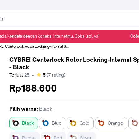
ada kendala dengan koneksi internetmu. Coba lagi, ya!
Coba
Detail Produk
Ulasan
Rekomendasi
 Centerlock Rotor Lockring-Internal Spline - Black
CYBREI Centerlock Rotor Lockring-Internal S
- Black
bintang
Terjual
25
•
5
(
7
rating)
Rp188.600
Pilih
warna
:
Black
Black
Blue
Gold
Orange
Purple
Red
Silver