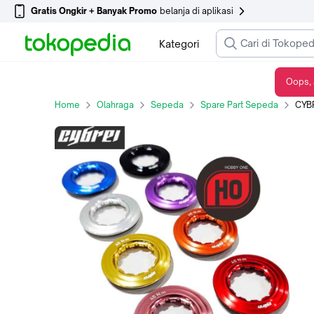
Gratis Ongkir + Banyak Promo
belanja di aplikasi
Kategori
Oops, 
CYBREI Centerlock Rotor Lockring-Internal Spline - Black
Home
Olahraga
Sepeda
Spare Part Sepeda
CYBREI