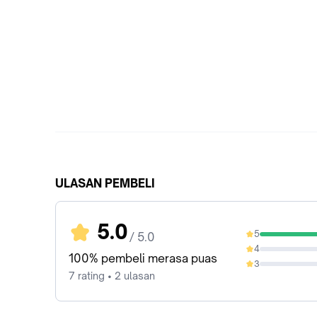
ULASAN PEMBELI
5.0
5
/ 5.0
100%
4
0%
100% pembeli merasa puas
3
0%
7 rating • 2 ulasan