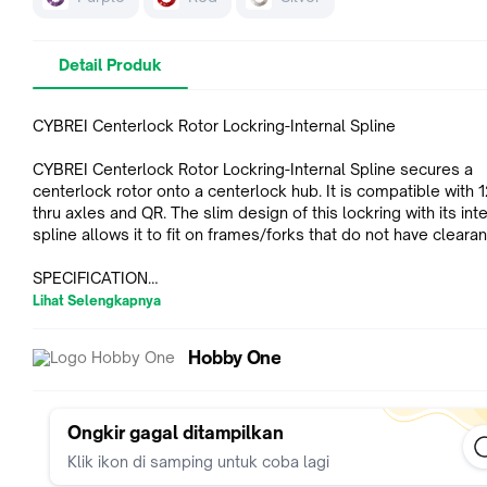
Detail Produk
CYBREI Centerlock Rotor Lockring-Internal Spline
CYBREI Centerlock Rotor Lockring-Internal Spline secures a
centerlock rotor onto a centerlock hub. It is compatible with
thru axles and QR. The slim design of this lockring with its int
spline allows it to fit on frames/forks that do not have cleara
SPECIFICATION
• Weight: 7g
Lihat Selengkapnya
• Material: 7075 T6 CNC with stainless steel shim washer
• Torque Force: 40N.m
Hobby One
Silakan order sesuai WARNA yang dibutuhkan
Jika WARNA yg dibutuhkan bisa dipilih/diclick berarti READY,
langsung diorder saja
Ongkir gagal ditampilkan
Klik ikon di samping untuk coba lagi