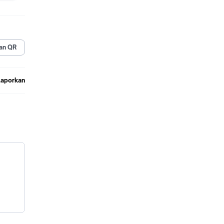
an QR
Laporkan