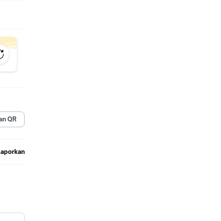
an QR
Laporkan