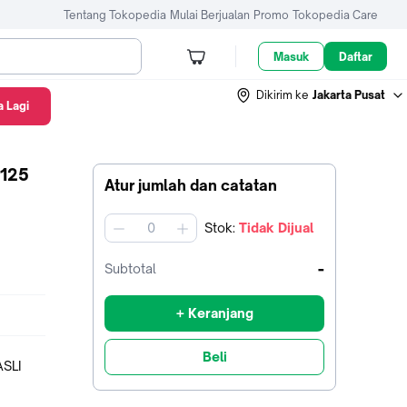
Tentang Tokopedia
Mulai Berjualan
Promo
Tokopedia Care
Masuk
Daftar
Dikirim ke
Jakarta Pusat
 Lagi
125
Atur jumlah dan catatan
Stok
:
Tidak Dijual
jumlah
-
Subtotal
+ Keranjang
Beli
ASLI