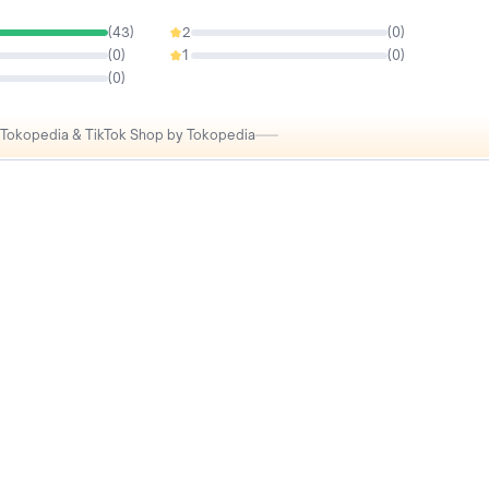
(
43
)
2
(
0
)
0%
(
0
)
1
(
0
)
0%
(
0
)
i Tokopedia & TikTok Shop by Tokopedia