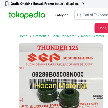
Gratis Ongkir + Banyak Promo
belanja di aplikasi
Kategori
Oops, 
SEAL SIL KLEP THUNDER 125 LAMA THUNDER 125 NEW ASLI SGP
Home
Otomotif
Spare Part Motor
Noken As Motor