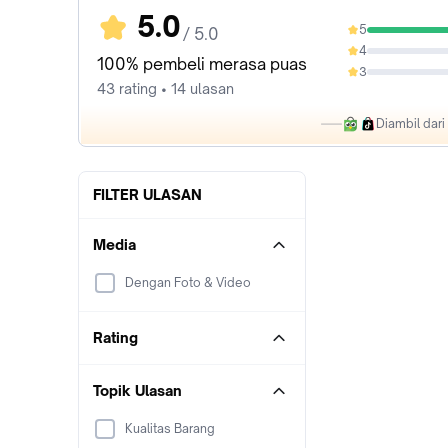
5.0
5
/ 5.0
100%
4
0%
100% pembeli merasa puas
3
0%
43 rating • 14 ulasan
Diambil dar
FILTER ULASAN
Media
Dengan Foto & Video
Rating
Topik Ulasan
Kualitas Barang