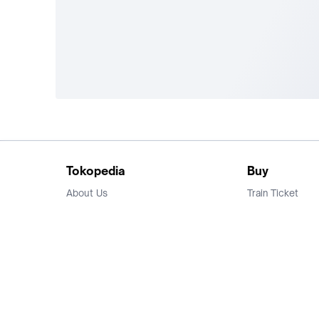
Tokopedia
Buy
About Us
Train Ticket
Career
Flight Ticket
Blog
Ticket Events
Tokopedia Salam
Hotlist
Hotel
Category
Bridestory
Sell