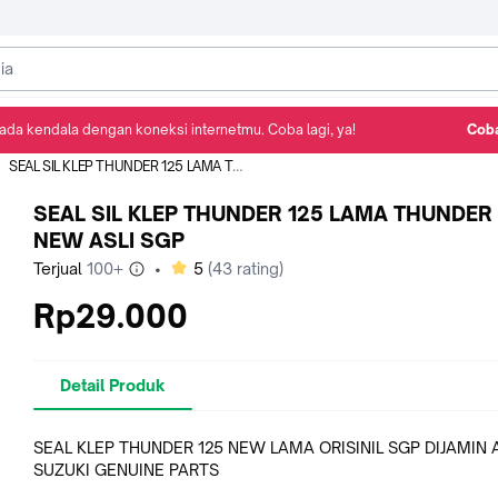
ada kendala dengan koneksi internetmu. Coba lagi, ya!
Coba
Detail Produk
Ulasan
Rekomendasi
SEAL SIL KLEP THUNDER 125 LAMA THUNDER 125 NEW ASLI SGP
SEAL SIL KLEP THUNDER 125 LAMA THUNDER 
NEW ASLI SGP
bintang
Terjual
100+
•
5
(
43
rating)
Rp29.000
Detail Produk
SEAL KLEP THUNDER 125 NEW LAMA ORISINIL SGP DIJAMIN 
SUZUKI GENUINE PARTS