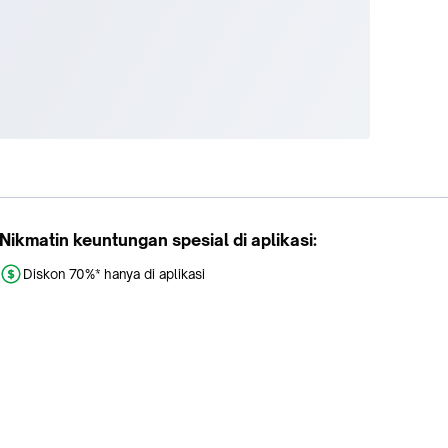
Nikmatin keuntungan spesial di aplikasi:
Diskon 70%* hanya di aplikasi
Promo khusus aplikasi
Gratis Ongkir tiap hari
Buka aplikasi dengan scan QR atau klik tombol: