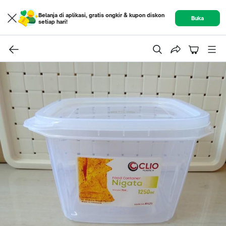
Belanja di aplikasi, gratis ongkir & kupon diskon
Buka
setiap hari!