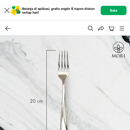
Belanja di aplikasi, gratis ongkir & kupon diskon
Buka
setiap hari!