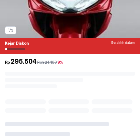
1/3
Berakhir dalam
Kejar Diskon
295.504
sebelum
diskon
Rp
Rp324.100
9%
promo