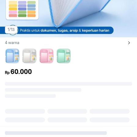
1/13
4 warna
Lihat semua variant:
Biru
Putih
Merah muda
Hijau
60.000
Rp