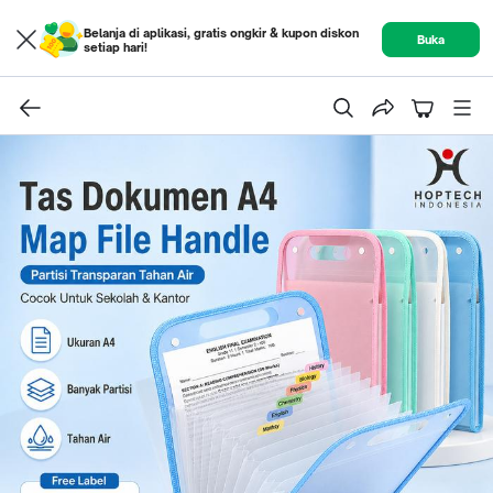
Belanja di aplikasi, gratis ongkir & kupon diskon
Buka
setiap hari!