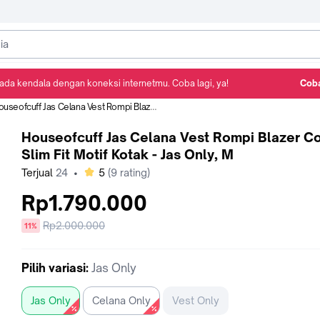
ada kendala dengan koneksi internetmu. Coba lagi, ya!
Coba
Detail Produk
Ulasan
Rekomendasi
eofcuff Jas Celana Vest Rompi Blazer Coklat Slim Fit Motif Kotak - Jas Only, M
Houseofcuff Jas Celana Vest Rompi Blazer Co
Slim Fit Motif Kotak - Jas Only, M
bintang
Terjual
24
•
5
(
9
rating)
Rp1.790.000
Harga
Rp2.000.000
diskon
11%
sebelum
diskon
Pilih
variasi
:
Jas Only
Jas Only
Celana Only
Vest Only