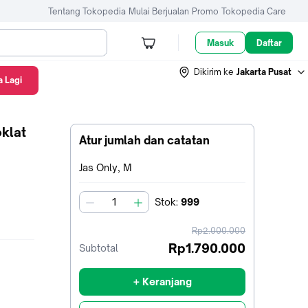
Tentang Tokopedia
Mulai Berjualan
Promo
Tokopedia Care
Masuk
Daftar
Dikirim ke
Jakarta Pusat
 Lagi
klat
Atur jumlah dan catatan
Terpilih:
Jas Only, M
Stok
:
999
jumlah
harga
Rp2.000.000
sebelum
Rp1.790.000
Subtotal
diskon
+ Keranjang