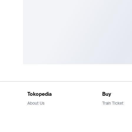
Tokopedia
Buy
About Us
Train Ticket
Career
Flight Ticket
Blog
Ticket Events
Tokopedia Salam
Hotlist