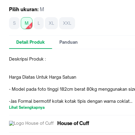
Pilih
ukuran
:
M
S
M
L
XL
XXL
Detail Produk
Panduan
Deskripsi Produk :
Harga Diatas Untuk Harga Satuan
- Model pada foto tinggi 182cm berat 80kg menggunakan siz
-Jas Formal bermotif kotak kotak tipis dengan warna coklat
menimbulkan kesan yang formal dan sangat stylish untuk ker
Lihat Selengkapnya
kantoran, ke kondangan maupun untuk acara wedding.
House of Cuff
- Setiap pembelian mendapatkan sarung jas dan gantungan ja