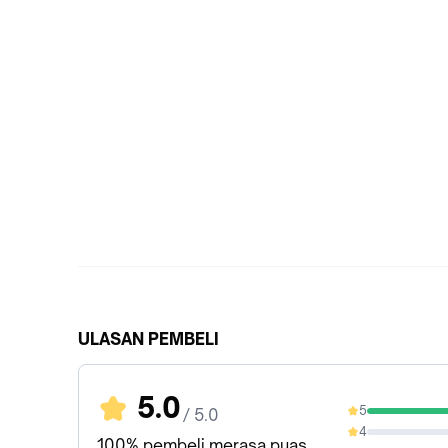
ULASAN PEMBELI
5.0
5
/ 5.0
100%
4
0%
100% pembeli merasa puas