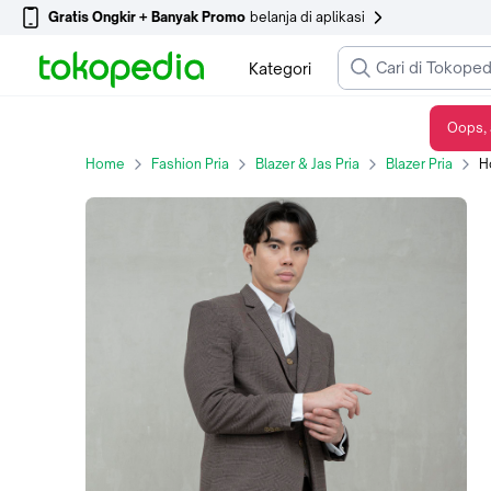
Gratis Ongkir + Banyak Promo
belanja di aplikasi
Kategori
Oops, 
Houseofcuff Jas Celana Vest Rompi Blazer Coklat Slim Fit Motif Kotak - Jas Only, M
Home
Fashion Pria
Blazer & Jas Pria
Blazer Pria
Hous