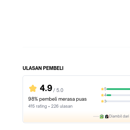
ULASAN PEMBELI
4.9
5
/ 5.0
89.88%
4
8.67%
98% pembeli merasa puas
3
0.48%
415 rating • 226 ulasan
Diambil dar