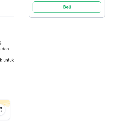
Beli
%
n dan
ok untuk
manan