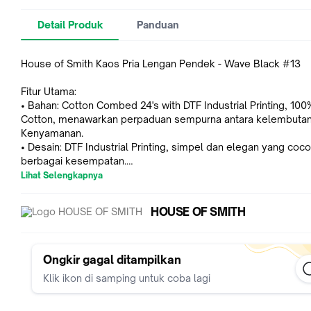
Detail Produk
Panduan
House of Smith Kaos Pria Lengan Pendek - Wave Black #13
Fitur Utama:
• Bahan: Cotton Combed 24's with DTF Industrial Printing, 100
Cotton, menawarkan perpaduan sempurna antara kelembuta
Kenyamanan.
• Desain: DTF Industrial Printing, simpel dan elegan yang coc
berbagai kesempatan.
• Warna: Black, mudah dipadukan dengan berbagai pakaian.
Lihat Selengkapnya
• Kualitas: 180-190 gsm, memberikan kehangatan dan kenya
yang substansial.
HOUSE OF SMITH
Detail Ukuran:
• M: Chest: 52 cm | Length: 69 cm | Sleeve: 21 cm
• L: Chest: 54 cm | Length: 71 cm | Sleeve: 22 cm
Ongkir gagal ditampilkan
• XL: Chest: 56 cm | Length: 74 cm | Sleeve: 23 cm
Klik ikon di samping untuk coba lagi
• 2XL: Chest: 64 cm | Length: 76 cm | Sleeve: 25 cm
• 3XL: Chest: 68 cm | Length: 81 cm | Sleeve: 26 cm