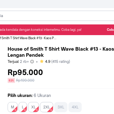
ada kendala dengan koneksi internetmu. Coba lagi, ya!
Coba
Detail Produk
Ulasan
Rekomendasi
ith T Shirt Wave Black #13 - Kaos Pria Lengan Pendek
House of Smith T Shirt Wave Black #13 - Kaos
Lengan Pendek
bintang
Terjual
2 rb+
•
4.9
(
415
rating)
Rp95.000
Harga
Rp199.000
diskon
52%
sebelum
diskon
Pilih
ukuran
:
6 Ukuran
M
L
XL
2XL
3XL
4XL