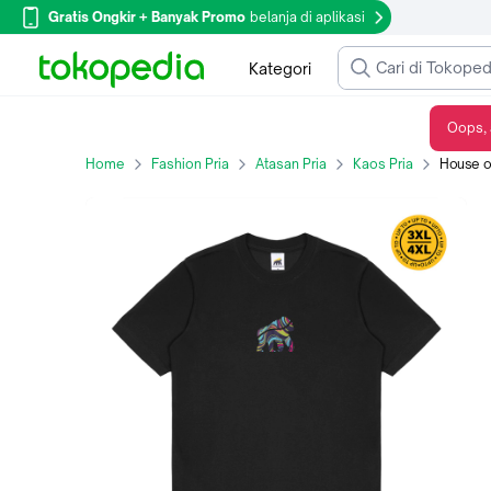
Gratis Ongkir + Banyak Promo
belanja di aplikasi
Kategori
Oops, 
House of Smith T Shirt Wave Black #13 - Kaos Pria Lengan Pendek
Home
Fashion Pria
Atasan Pria
Kaos Pria
House of Sm