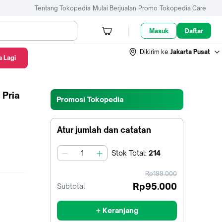
Tentang Tokopedia
Mulai Berjualan
Promo
Tokopedia Care
Masuk
Daftar
Dikirim ke
Jakarta Pusat
 Lagi
 Pria
Promosi Tokopedia
Atur jumlah dan catatan
Stok
Total
:
214
jumlah
harga
Rp199.000
sebelum
Rp95.000
Subtotal
diskon
+ Keranjang