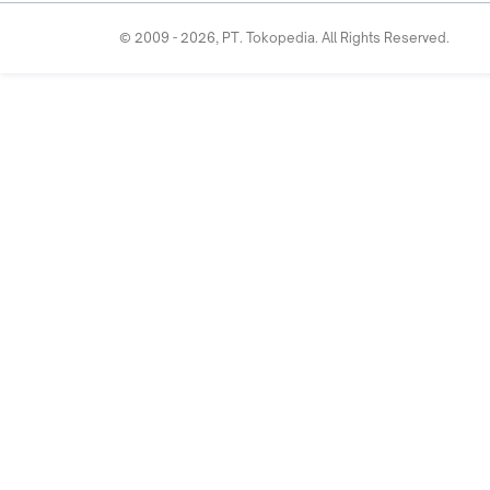
Finance
Free Shipping
© 2009 -
2026
, PT. Tokopedia. All Rights Reserved.