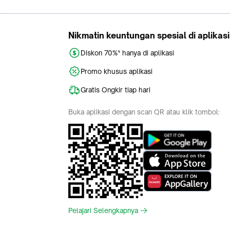
Tokopedia
Buy
About Us
Train Ticket
Career
Flight Ticket
Blog
Ticket Events
Tokopedia Salam
Hotlist
Hotel
Category
Bridestory
Sell
Parentstory
Seller Center
Tokopedia Dictionary
Mitra Toppers
Mall
Register Mall
Tokopedia Apps
Billing & Top up
Deals Tokopedia