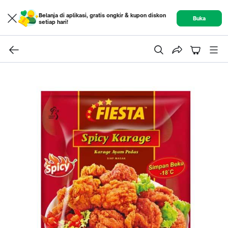
Belanja di aplikasi, gratis ongkir & kupon diskon
Buka
setiap hari!