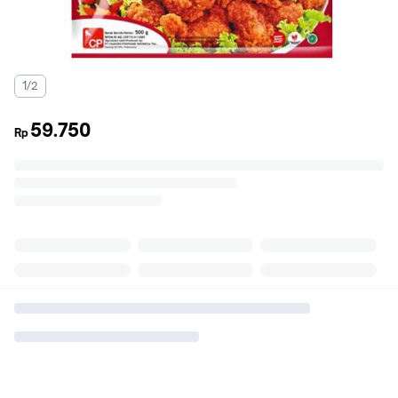
1/2
59.750
Rp