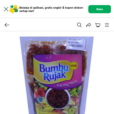
Belanja di aplikasi, gratis ongkir & kupon diskon
Buka
setiap hari!