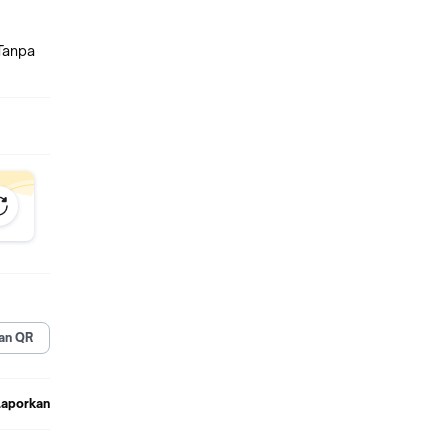
Tanpa
an QR
Laporkan