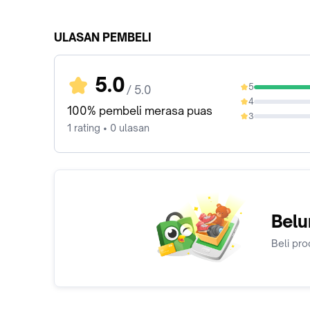
ULASAN PEMBELI
5.0
5
/ 5.0
100%
4
0%
100% pembeli merasa puas
3
0%
1 rating • 0 ulasan
Belu
Beli pro