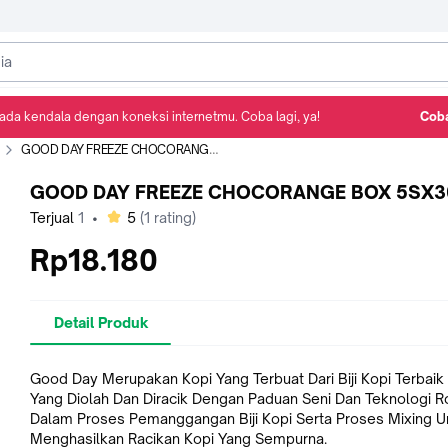
ada kendala dengan koneksi internetmu. Coba lagi, ya!
Coba
Detail Produk
Ulasan
Rekomendasi
GOOD DAY FREEZE CHOCORANGE BOX 5SX30G
GOOD DAY FREEZE CHOCORANGE BOX 5SX
bintang
Terjual
1
•
5
(
1
rating)
Rp18.180
Detail Produk
Good Day Merupakan Kopi Yang Terbuat Dari Biji Kopi Terbaik 
Yang Diolah Dan Diracik Dengan Paduan Seni Dan Teknologi R
Dalam Proses Pemanggangan Biji Kopi Serta Proses Mixing U
Menghasilkan Racikan Kopi Yang Sempurna.