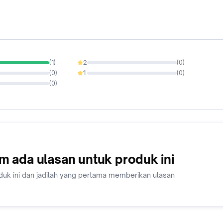
(
1
)
2
(
0
)
0%
(
0
)
1
(
0
)
0%
(
0
)
m ada ulasan untuk produk ini
duk ini dan jadilah yang pertama memberikan ulasan