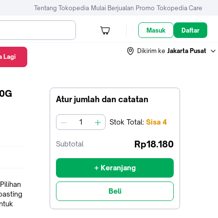
Tentang Tokopedia
Mulai Berjualan
Promo
Tokopedia Care
Masuk
Daftar
Dikirim ke
Jakarta Pusat
 Lagi
30G
Atur jumlah dan catatan
Stok
Total
:
Sisa
4
jumlah
Rp18.180
Subtotal
+ Keranjang
Pilihan
Beli
oasting
ntuk