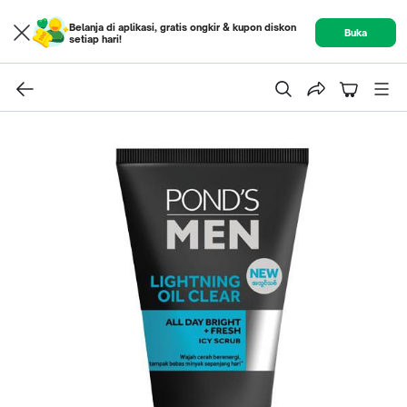
Belanja di aplikasi, gratis ongkir & kupon diskon
Buka
setiap hari!