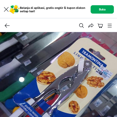
Belanja di aplikasi, gratis ongkir & kupon diskon
Buka
setiap hari!