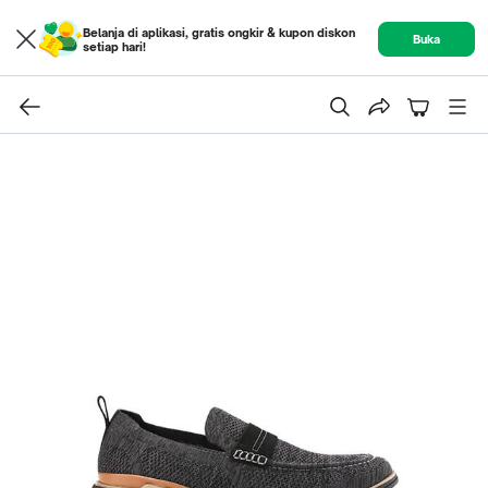
Belanja di aplikasi, gratis ongkir & kupon diskon
Buka
setiap hari!