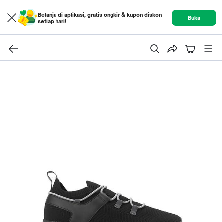
Belanja di aplikasi, gratis ongkir & kupon diskon
Buka
setiap hari!