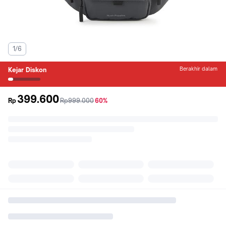
1/6
Berakhir dalam
Kejar Diskon
399.600
sebelum
diskon
Rp
Rp999.000
60%
promo