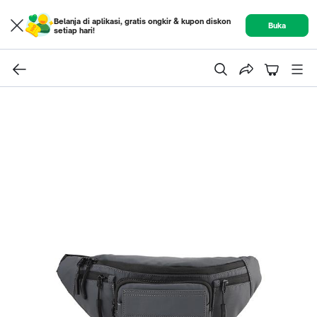
Belanja di aplikasi, gratis ongkir & kupon diskon
Buka
setiap hari!