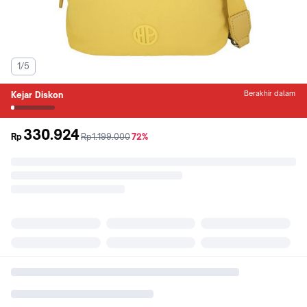
1/5
Berakhir dalam
Kejar Diskon
330.924
sebelum
diskon
Rp
Rp1.199.000
72%
promo