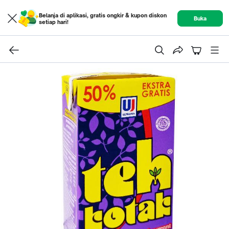
Belanja di aplikasi, gratis ongkir & kupon diskon
Buka
setiap hari!