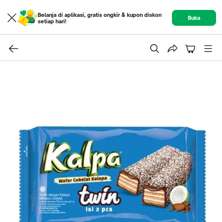
Belanja di aplikasi, gratis ongkir & kupon diskon
Buka
setiap hari!