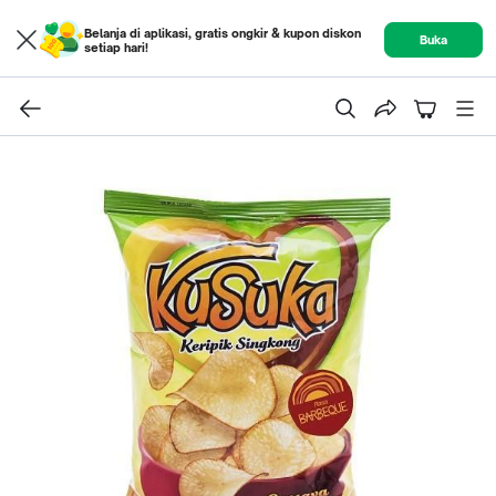
Belanja di aplikasi, gratis ongkir & kupon diskon
Buka
setiap hari!