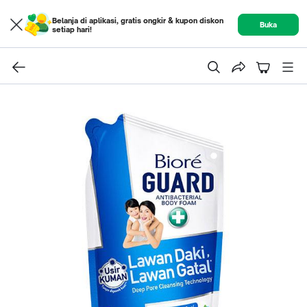
Belanja di aplikasi, gratis ongkir & kupon diskon
Buka
setiap hari!