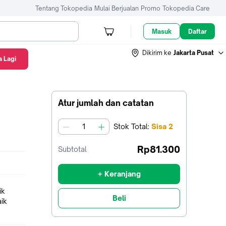
Tentang Tokopedia
Mulai Berjualan
Promo
Tokopedia Care
Masuk
Daftar
Dikirim ke
Jakarta Pusat
 Lagi
Atur jumlah dan catatan
Stok
Total
:
Sisa
2
jumlah
Rp81.300
Subtotal
+ Keranjang
ik
Beli
ik