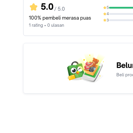
5.0
5
/ 5.0
100%
4
0%
100% pembeli merasa puas
3
0%
1 rating • 0 ulasan
Belu
Beli pro