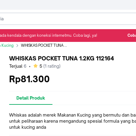
ada kendala dengan koneksi internetmu. Coba lagi, ya!
Coba
Detail Produk
Ulasan
Rekomendasi
 Kucing
WHISKAS POCKET TUNA 1.2KG 112164
WHISKAS POCKET TUNA 1.2KG 112164
bintang
Terjual
6
•
5
(
1
rating)
Rp81.300
Detail Produk
Whiskas adalah merek Makanan Kucing yang bermutu dan ba
untuk peliharaan karena mengandung spesial formula yang ba
untuk kucing anda