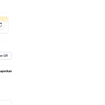
an QR
Laporkan