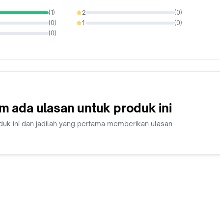
(
1
)
2
(
0
)
0%
(
0
)
1
(
0
)
0%
(
0
)
m ada ulasan untuk produk ini
duk ini dan jadilah yang pertama memberikan ulasan