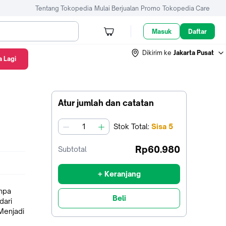
Tentang Tokopedia
Mulai Berjualan
Promo
Tokopedia Care
Masuk
Daftar
Dikirim ke
Jakarta Pusat
 Lagi
Atur jumlah dan catatan
Stok
Total
:
Sisa
5
jumlah
Rp60.980
Subtotal
+ Keranjang
npa
Beli
dari