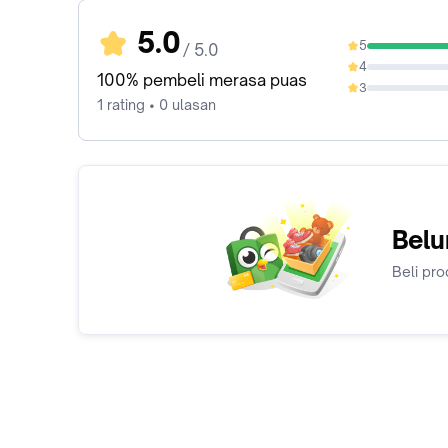
5.0
5
/ 5.0
100%
4
0%
100% pembeli merasa puas
3
0%
1 rating • 0 ulasan
Belu
Beli pro