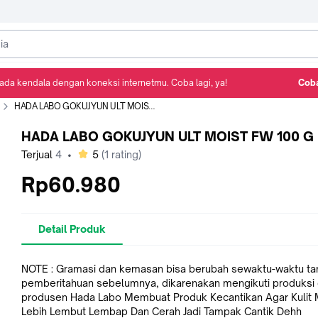
ada kendala dengan koneksi internetmu. Coba lagi, ya!
Coba
Detail Produk
Ulasan
Rekomendasi
HADA LABO GOKUJYUN ULT MOIST FW 100 G
HADA LABO GOKUJYUN ULT MOIST FW 100 G
bintang
Terjual
4
•
5
(
1
rating)
Rp60.980
Detail Produk
NOTE : Gramasi dan kemasan bisa berubah sewaktu-waktu ta
pemberitahuan sebelumnya, dikarenakan mengikuti produksi 
produsen Hada Labo Membuat Produk Kecantikan Agar Kulit Menjadi
Lebih Lembut Lembap Dan Cerah Jadi Tampak Cantik Dehh