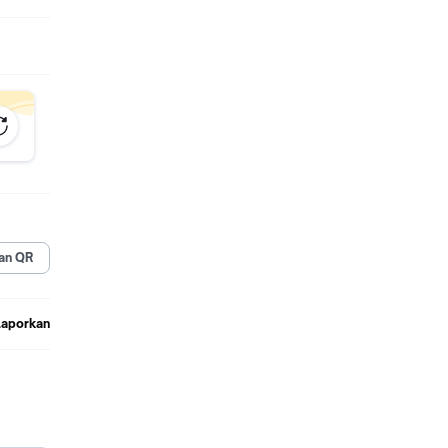
an QR
Laporkan