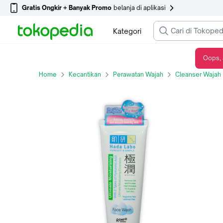
Gratis Ongkir + Banyak Promo
belanja di aplikasi
Kategori
Oops, 
HADA LABO GOKUJYUN ULT MOIST FW 100 G
Home
Kecantikan
Perawatan Wajah
Cleanser Wajah