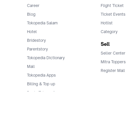
Career
Flight Ticket
Blog
Ticket Events
Tokopedia Salam
Hotlist
Hotel
Category
Bridestory
Sell
Parentstory
Seller Center
Tokopedia Dictionary
Mitra Toppers
Mall
Register Mall
Tokopedia Apps
Billing & Top up
Deals Tokopedia
Finance
Free Shipping