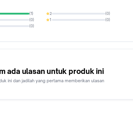
(
1
)
2
(
0
)
0%
(
0
)
1
(
0
)
0%
(
0
)
m ada ulasan untuk produk ini
duk ini dan jadilah yang pertama memberikan ulasan