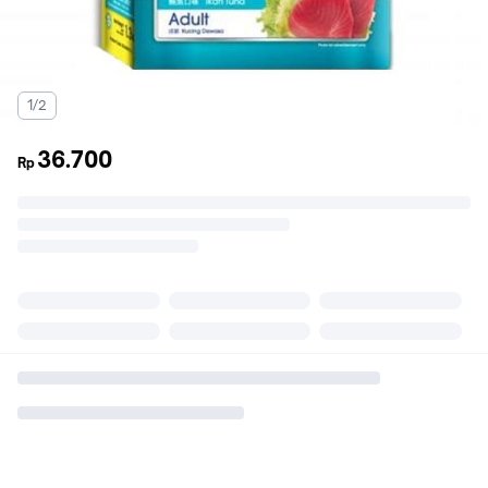
1/2
36.700
Rp