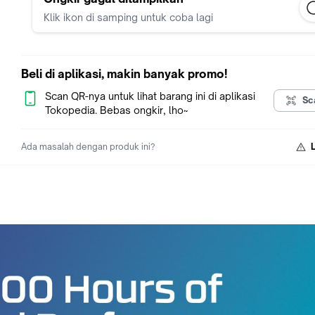
Klik ikon di samping untuk coba lagi
Sensor: HyperX Core Sensor
Resolution: Up to 12000 DPI
DPI Presets: 400 / 800 / 1600 / 3200 DPI
Speed: 300 IPS
Beli di aplikasi, makin banyak promo!
Acceleration: 35G
Buttons: 6
Scan QR-nya untuk lihat barang ini di aplikasi
Sc
Left/ Right Buttons Durability: 20 million clicks
Tokopedia. Bebas ongkir, lho~
Left/ Right Buttons Switches: TTC Gold Switch
Light Effects: Per-LED RGB lighting
Ada masalah dengan produk ini?
Onboard Memory: 1 profile
Connection Type: 2.4GHz Wireless / Bluetooth 5.2
Charging Type: USB 2.0 Type-A (Wireless Adapter Only)
Polling Rate: 1000Hz
Battery Life: Up to 100 hours
Battery Type: User Replaceable, 1x AAA Alkaline Battery
Compatibility Statement: PC, Xbox Series X|S, Xbox One, PS5
Software Compatibility: NGENUITY.
Weight: 59g
Warranty: 2 year
What Is In The Box: