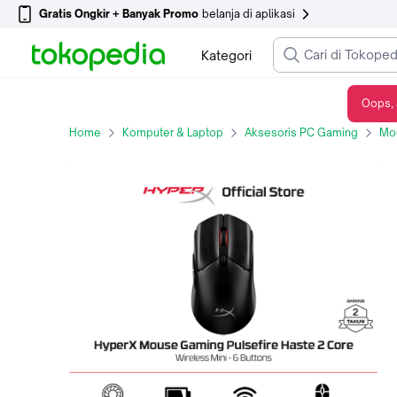
Gratis Ongkir + Banyak Promo
belanja di aplikasi
Kategori
Oops, 
HyperX Mouse Gaming Pulsefire Haste 2 Core 2.4GHz Wireless - Black / White 12000 DPI 6 Buttons RGB LED Lightweight Ergonomic Non Silent Ringan Original - Black
Home
Komputer & Laptop
Aksesoris PC Gaming
Mo