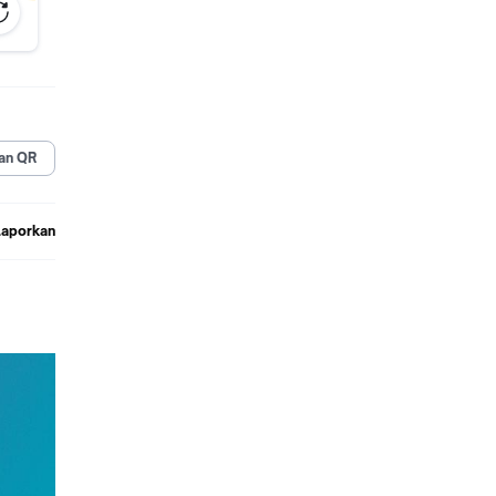
an QR
Laporkan
, PS4.