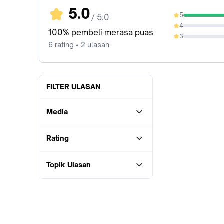
5.0
5
/ 5.0
100%
4
0%
100% pembeli merasa puas
3
0%
6 rating • 2 ulasan
FILTER ULASAN
Media
Rating
Topik Ulasan