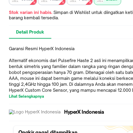
Stok varian ini habis.
Simpan di Wishlist untuk diingatkan ket
barang kembali tersedia.
Detail Produk
Garansi Resmi HyperX Indonesia
Alternatif ekonomis dari Pulsefire Haste 2 asli ini menampilka
bentuk simetris yang familier dalam rangka yang ringan deng
bobot pengoperasian hanya 70 gram. Ditenagai oleh satu bate
AAA, mouse ini dapat bermain game melalui koneksi berkec
tinggi 2,4GHz hingga 100 jam. Di dalamnya Anda akan mene
HyperX Custom Core Sensor, yang mampu mencapai 12.000 
dengan polling rate maksimum 1.000Hz untuk melakukan tind
Lihat Selengkapnya
cepat dan gerakan menyapu yang mulus.
HyperX Indonesia
Spesifikasi:
Color Variation:
- Black
- White
Ongkir gagal ditampilkan