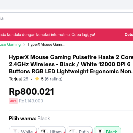
ada kendala dengan koneksi internetmu. Coba lagi, ya!
Coba
Detail Produk
Ulasan
Rekomendasi
use Gaming
HyperX Mouse Gaming Pulsefire Haste 2 Core 2.4GHz Wireless - Black / White 12000 DPI 6 Buttons RGB LED Lightweight Ergonomic Non Silent Ringan Original - Black
HyperX Mouse Gaming Pulsefire Haste 2 Cor
2.4GHz Wireless - Black / White 12000 DPI 6
Buttons RGB LED Lightweight Ergonomic Non
Silent Ringan Original - Black
bintang
Terjual
26
•
5
(
6
rating)
Rp800.021
Harga
Rp1.149.000
diskon
30%
sebelum
diskon
Pilih
warna
:
Black
White
Hitam
Putih
Black