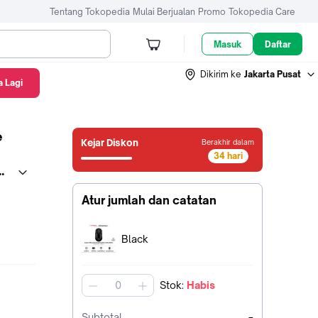
Tentang Tokopedia
Mulai Berjualan
Promo
Tokopedia Care
Masuk
Daftar
Dikirim ke
Jakarta Pusat
 Lagi
e
Kejar Diskon
Berakhir dalam
34 hari
33
hari6
jam26
Atur jumlah dan catatan
menit3
detik
Terpilih:
Black
Stok
:
Habis
jumlah
-
Subtotal