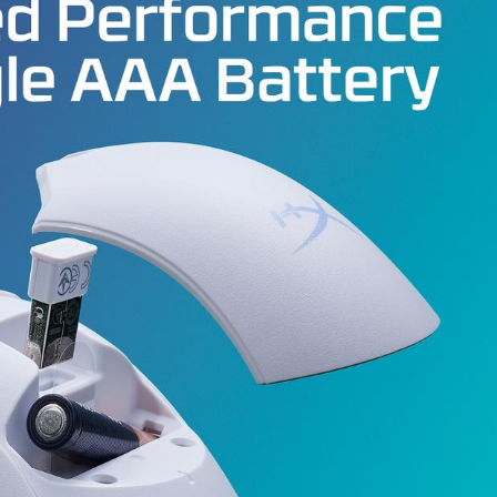
- Mouse Gaming
- Quick Start Guide.
Pengiriman dilakukan di hari kerja Senin - Jumat. Pesanan di ha
Sabtu, Minggu, atau hari libur akan dikirim di hari kerja berikut
- Pesanan dengan pengiriman reguler setelah jam 16.30 WIB 
dikirim di hari kerja berikutnya.
- Pesanan dengan pengiriman instant / sameday sebelum jam
WIB akan diproses hari yang sama.