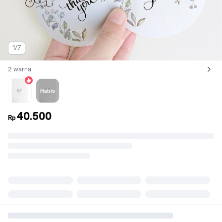
1/7
2 warna
Lihat semua variant:
top sold,
SN18 (D:7cm)
SN19 (D:8cm)
Habis
40.500
Rp