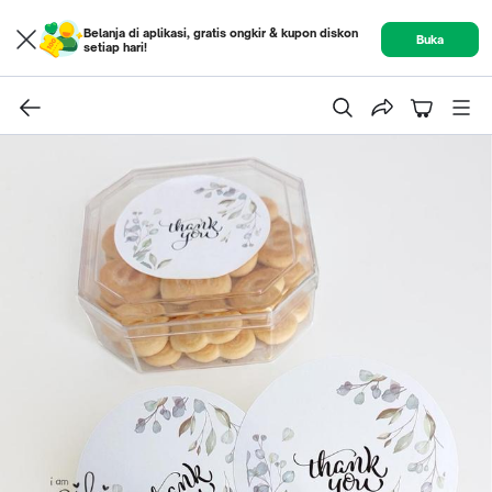
Belanja di aplikasi, gratis ongkir & kupon diskon
Buka
setiap hari!