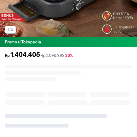
1/5
Promosi Tokopedia
1.404.405
sebelum
diskon
Rp
Rp2.099.999
33%
promo