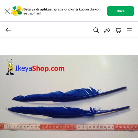
Belanja di aplikasi, gratis ongkir & kupon diskon
Buka
setiap hari!