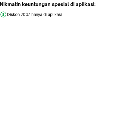
Nikmatin keuntungan spesial di aplikasi:
Diskon 70%* hanya di aplikasi
Promo khusus aplikasi
Gratis Ongkir tiap hari
Buka aplikasi dengan scan QR atau klik tombol:
Pelajari Selengkapnya