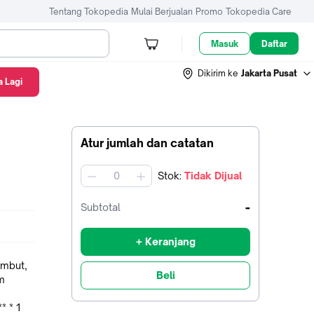
Tentang Tokopedia
Mulai Berjualan
Promo
Tokopedia Care
Masuk
Daftar
Dikirim ke
Jakarta Pusat
 Lagi
Atur jumlah dan catatan
Stok
:
Tidak Dijual
jumlah
-
Subtotal
+ Keranjang
ambut,
Beli
 1