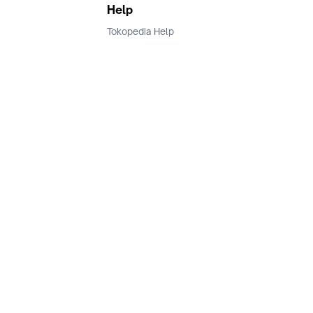
Help
Tokopedia Help
Terms and Condition
Privacy
Keamanan & Privasi
Ikuti Kami