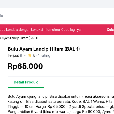
ada kendala dengan koneksi internetmu. Coba lagi, ya!
Coba
Detail Produk
Ulasan
Rekomendasi
u Ayam Lancip Hitam (BAL 1)
Bulu Ayam Lancip Hitam (BAL 1)
bintang
Terjual
9
•
5
(
4
rating)
Rp65.000
Detail Produk
Bulu Ayam ujung lancip. Bisa dipakai untuk kreasi aksesoris r
kalung dll. Bisa dicabut satu persatu. Kode: BAL 1 Warna: Hitam
Tinggi: +- 10 cm Harga: Rp 65.000,- (1 yard) Special price: -- gt;
Pengambilan 5 yard (bisa mix warna) harga Rp 60.000,-/yard. ** *