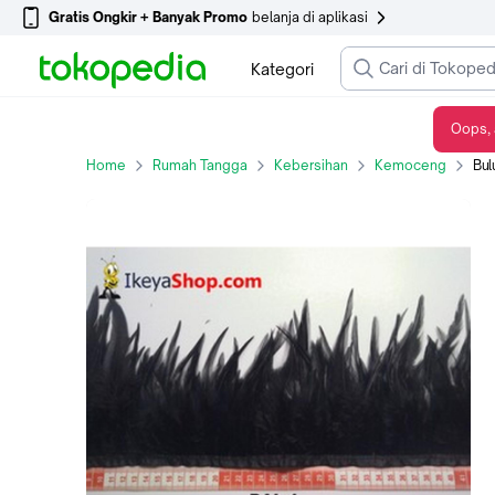
Gratis Ongkir + Banyak Promo
belanja di aplikasi
Kategori
Oops, 
Bulu Ayam Lancip Hitam (BAL 1)
Home
Rumah Tangga
Kebersihan
Kemoceng
Bul