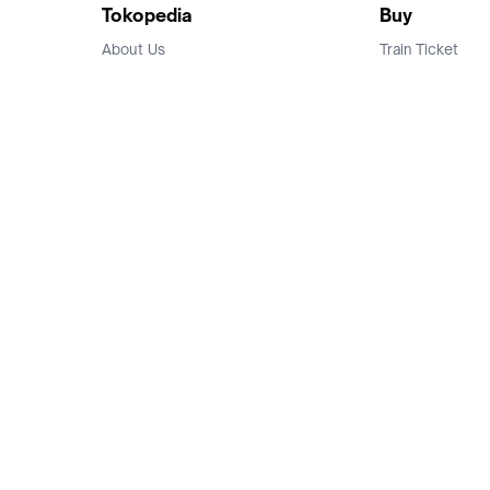
Tokopedia
Buy
About Us
Train Ticket
Career
Flight Ticket
Blog
Ticket Events
Tokopedia Salam
Hotlist
Hotel
Category
Bridestory
Sell
Parentstory
Seller Center
Tokopedia Dictionary
Mitra Toppers
Mall
Register Mall
Tokopedia Apps
Billing & Top up
Deals Tokopedia
Finance
Free Shipping