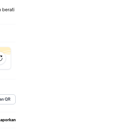
 berati
an QR
Laporkan