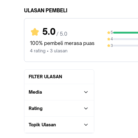
ULASAN PEMBELI
5.0
5
/ 5.0
100%
4
0%
100% pembeli merasa puas
3
0%
4 rating • 3 ulasan
FILTER ULASAN
Media
Rating
Topik Ulasan