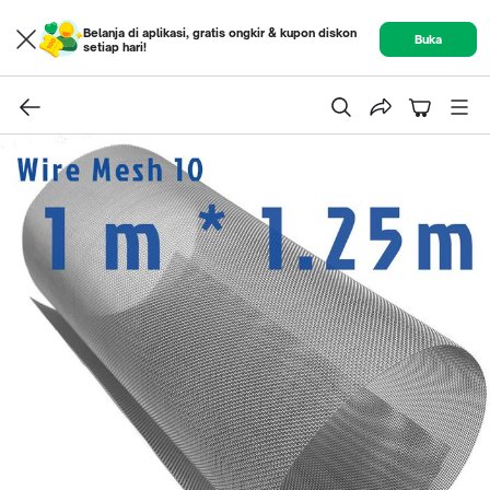
Belanja di aplikasi, gratis ongkir & kupon diskon
Buka
setiap hari!