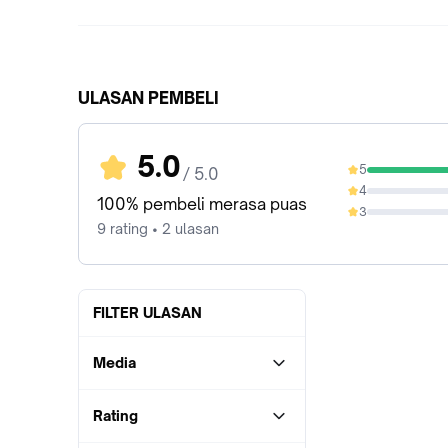
ULASAN PEMBELI
5.0
5
/ 5.0
100%
4
0%
100% pembeli merasa puas
3
0%
9 rating • 2 ulasan
FILTER ULASAN
Media
Rating