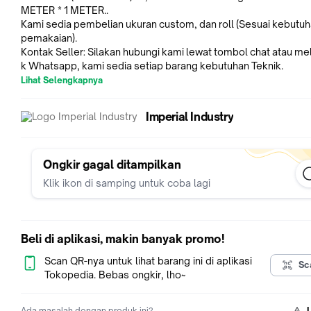
METER * 1 METER..
Kami sedia pembelian ukuran custom, dan roll (Sesuai kebutu
pemakaian).
Kontak Seller: Silakan hubungi kami lewat tombol chat atau mela
k Whatsapp, kami sedia setiap barang kebutuhan Teknik.
Nomor Whatsapp: https://wa.me/6281222799731
Lihat Selengkapnya
WA: +62 81222799731 Kegunaan: - Sieve / Ayakan - Filteration
- Kawat Nyamuk - DLL.
Imperial Industry
Kami sedia ukuran mesh lain. Pengiriman seluruh Indonesia, le
ng di Jakarta Barat.
Stok ready, silakan hubungi kami untuk ukuran dan harga.
Cek barang kami yang lain di:
https://www.tokopedia.com/impe
Ongkir gagal ditampilkan
ustry
Klik ikon di samping untuk coba lagi
Beli di aplikasi, makin banyak promo!
Scan QR-nya untuk lihat barang ini di aplikasi
Sc
Tokopedia. Bebas ongkir, lho~
Ada masalah dengan produk ini?