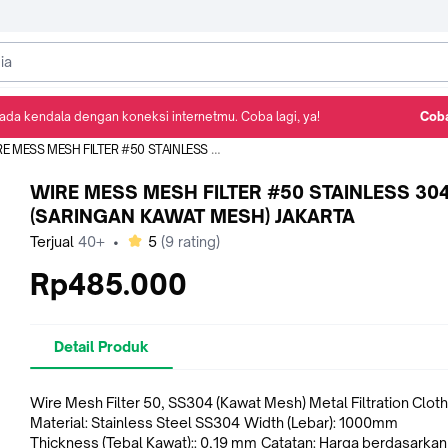
ada kendala dengan koneksi internetmu. Coba lagi, ya!
Coba
Detail Produk
Ulasan
Rekomendasi
MESS MESH FILTER #50 STAINLESS 304 (SARINGAN KAWAT MESH) JAKARTA
WIRE MESS MESH FILTER #50 STAINLESS 30
(SARINGAN KAWAT MESH) JAKARTA
bintang
Terjual
40+
•
5
(
9
rating)
Rp485.000
Detail Produk
Wire Mesh Filter 50, SS304 (Kawat Mesh) Metal Filtration Cloth
Material: Stainless Steel SS304 Width (Lebar): 1000mm
Thickness (Tebal Kawat):: 0,19 mm Catatan: Harga berdasarkan per 1