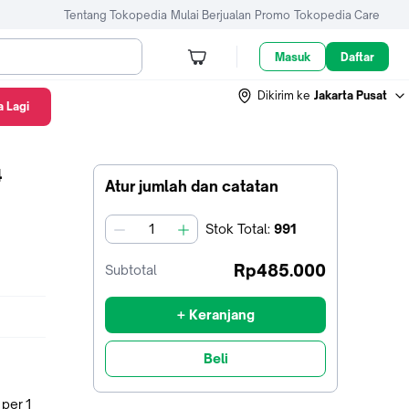
Tentang Tokopedia
Mulai Berjualan
Promo
Tokopedia Care
Masuk
Daftar
Dikirim ke
Jakarta Pusat
 Lagi
4
Atur jumlah dan catatan
Stok
Total
:
991
jumlah
Rp485.000
Subtotal
+ Keranjang
Beli