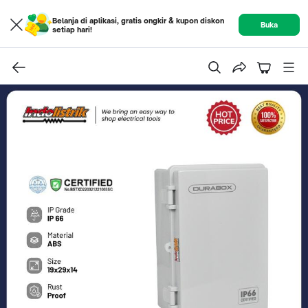
Belanja di aplikasi, gratis ongkir & kupon diskon
Buka
setiap hari!