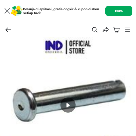
Belanja di aplikasi, gratis ongkir & kupon diskon
Buka
setiap hari!