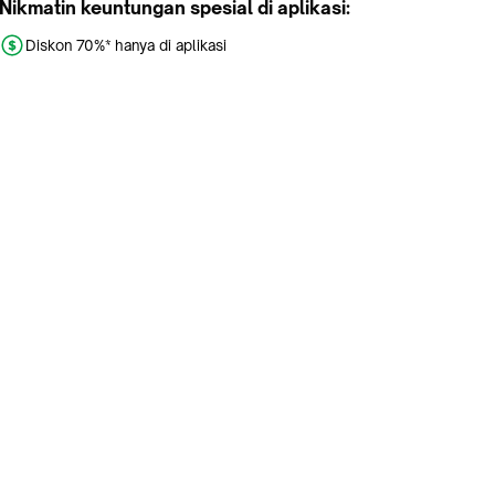
Nikmatin keuntungan spesial di aplikasi:
Diskon 70%* hanya di aplikasi
Promo khusus aplikasi
Gratis Ongkir tiap hari
Buka aplikasi dengan scan QR atau klik tombol:
Pelajari Selengkapnya