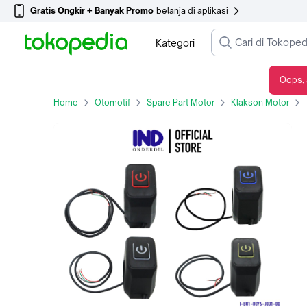
Gratis Ongkir + Banyak Promo
belanja di aplikasi
Kategori
Oops, 
Tombol-Saklar-Swit-Switch On-Off LED 1 Tombol Untuk Semua Jenis Motor - Biru
Home
Otomotif
Spare Part Motor
Klakson Motor