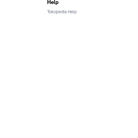
Help
Tokopedia Help
Terms and Condition
Privacy
Keamanan & Privasi
Ikuti Kami