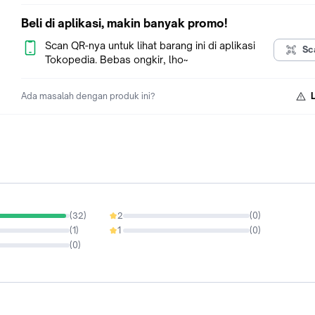
I N D _ O N D E R D I L
Beli di aplikasi, makin banyak promo!
Scan QR-nya untuk lihat barang ini di aplikasi
Sc
Tokopedia. Bebas ongkir, lho~
Ada masalah dengan produk ini?
(
32
)
2
(
0
)
0%
(
1
)
1
(
0
)
0%
(
0
)