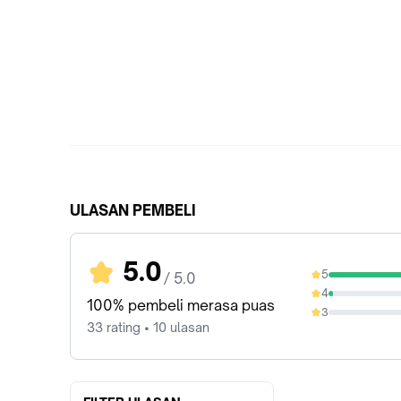
ULASAN PEMBELI
5.0
5
/ 5.0
96.97%
4
3.03%
100% pembeli merasa puas
3
0%
33 rating • 10 ulasan