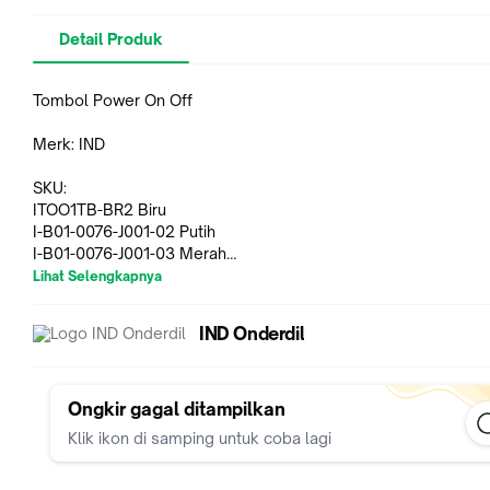
Detail Produk
Tombol Power On Off
Merk: IND
SKU:
ITOO1TB-BR2 Biru
I-B01-0076-J001-02 Putih
I-B01-0076-J001-03 Merah
I-B01-0076-J001-05 Kuning
Lihat Selengkapnya
Untuk Jenis Motor: Universal
IND Onderdil
Spesifikasi Barang:
Panjang: 45mm
Lebar: 25mm
Ongkir gagal ditampilkan
Tinggi: 47mm
Klik ikon di samping untuk coba lagi
Panjang Kabel: 57cm
Berat: 39 gram