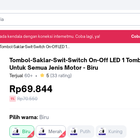
ada kendala dengan koneksi internetmu. Coba lagi, ya!
Coba
Detail Produk
Ulasan
Rekomendasi
Tombol-Saklar-Swit-Switch On-Off LED 1 Tombol Untuk Semua Jenis Motor - Biru
Tombol-Saklar-Swit-Switch On-Off LED 1 Tom
Untuk Semua Jenis Motor - Biru
bintang
Terjual
60+
•
5
(
33
rating)
Rp69.844
Harga
Rp70.550
diskon
1%
sebelum
diskon
Pilih
warna
:
Biru
Biru
Merah
Putih
Kuning