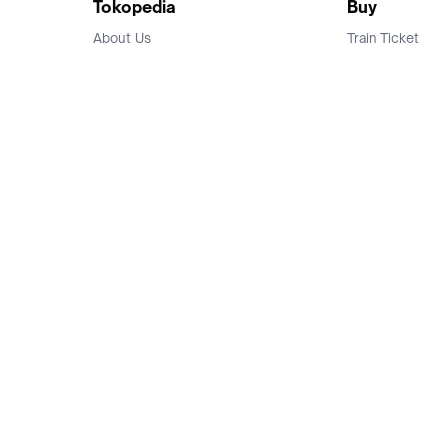
Tokopedia
Buy
About Us
Train Ticket
Career
Flight Ticket
Blog
Ticket Events
Tokopedia Salam
Hotlist
Hotel
Category
Bridestory
Sell
Parentstory
Seller Center
Tokopedia Dictionary
Mitra Toppers
Mall
Register Mall
Tokopedia Apps
Billing & Top up
Deals Tokopedia
Finance
Free Shipping