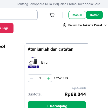
Tentang Tokopedia
Mulai Berjualan
Promo
Tokopedia Care
Masuk
Daftar
Dikirim ke
Jakarta Pusat
 Lagi
bol
Atur jumlah dan catatan
Terpilih:
Biru
Stok
:
98
jumlah
harga
Rp70.550
sebelum
Rp69.844
Subtotal
diskon
+ Keranjang