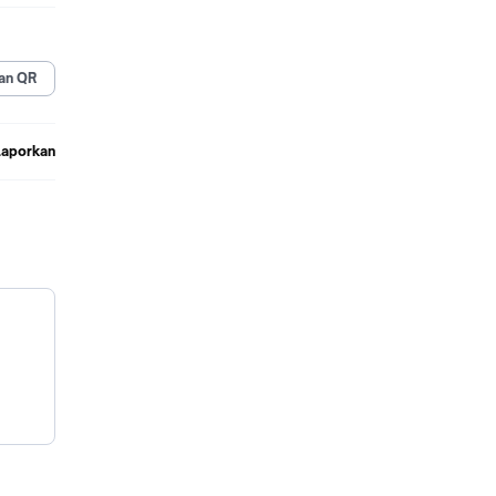
an QR
Laporkan