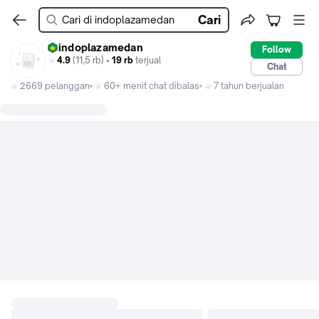
Cari
indoplazamedan
Follow
4.9
(11,5 rb) •
19 rb
terjual
Chat
2669 pelanggan
60+ menit chat dibalas
7 tahun berjualan