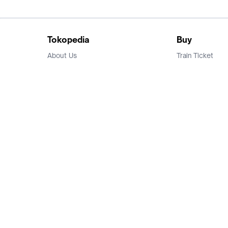
Tokopedia
Buy
About Us
Train Ticket
Career
Flight Ticket
Blog
Ticket Events
Tokopedia Salam
Hotlist
Hotel
Category
Bridestory
Sell
Parentstory
Seller Center
Tokopedia Dictionary
Mitra Toppers
Mall
Register Mall
Tokopedia Apps
Billing & Top up
Deals Tokopedia