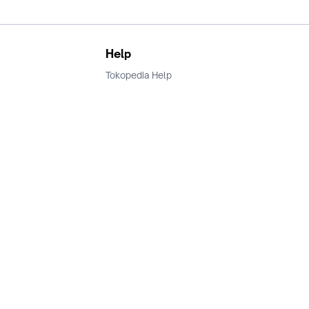
Help
Tokopedia Help
Terms and Condition
Privacy
Keamanan & Privasi
Ikuti Kami