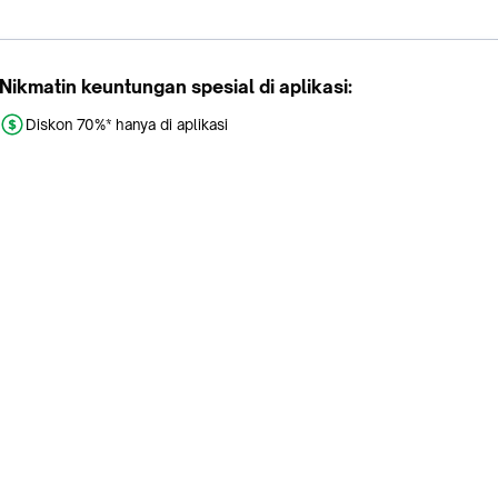
Nikmatin keuntungan spesial di aplikasi:
Diskon 70%* hanya di aplikasi
Promo khusus aplikasi
Gratis Ongkir tiap hari
Buka aplikasi dengan scan QR atau klik tombol:
Pelajari Selengkapnya