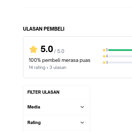
ULASAN PEMBELI
5.0
5
/ 5.0
100%
4
0%
100% pembeli merasa puas
3
0%
14 rating • 3 ulasan
FILTER ULASAN
Media
Rating