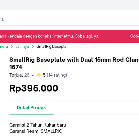
ada kendala dengan koneksi internetmu. Coba lagi, ya!
Coba
Detail Produk
Ulasan
Rekomendasi
mera
Lainnya
SmallRig Baseplate with Dual 15mm Rod Clamp 1674
SmallRig Baseplate with Dual 15mm Rod Cla
1674
bintang
Terjual
26
•
5
(
14
rating)
Rp395.000
Detail Produk
Garansi 2 Tahun, tukar baru
Garansi Resmi SMALLRIG