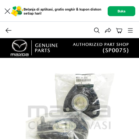
Belanja di aplikasi, gratis ongkir & kupon diskon
Buka
setiap hari!