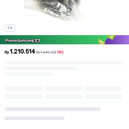
1/4
1.210.514
sebelum
diskon
Rp
Rp1.440.125
16%
promo