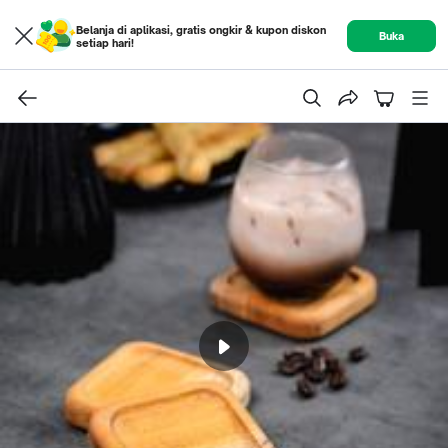
Belanja di aplikasi, gratis ongkir & kupon diskon
Buka
setiap hari!