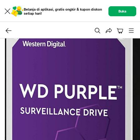
Belanja di aplikasi, gratis ongkir & kupon diskon
Buka
setiap hari!