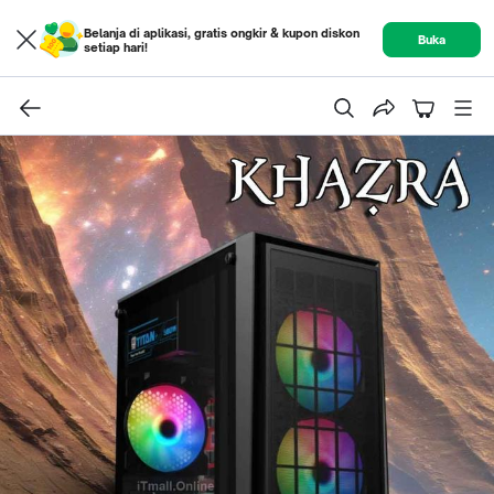
Belanja di aplikasi, gratis ongkir & kupon diskon
Buka
setiap hari!