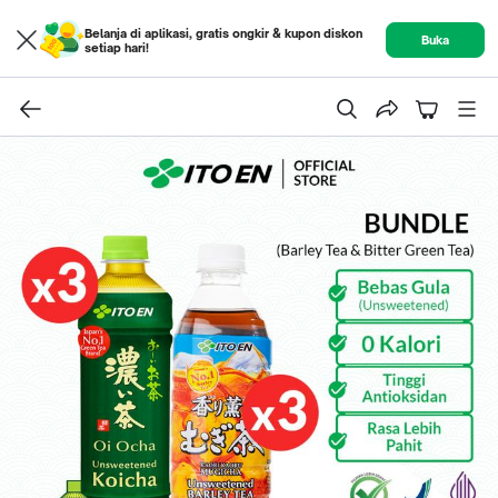
Belanja di aplikasi, gratis ongkir & kupon diskon
Buka
setiap hari!