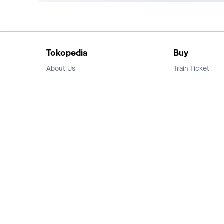
Tokopedia
Buy
About Us
Train Ticket
Career
Flight Ticket
Blog
Ticket Events
Tokopedia Salam
Hotlist
Hotel
Category
Bridestory
Sell
Parentstory
Seller Center
Tokopedia Dictionary
Mitra Toppers
Mall
Register Mall
Tokopedia Apps
Billing & Top up