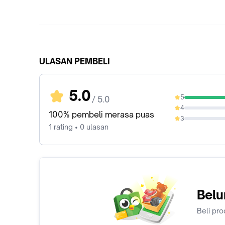
ULASAN PEMBELI
5.0
5
/ 5.0
100%
4
0%
100% pembeli merasa puas
3
0%
1 rating • 0 ulasan
Belu
Beli pro