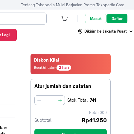
Tentang Tokopedia
Mulai Berjualan
Promo
Tokopedia Care
Masuk
Daftar
Dikirim ke
Jakarta Pusat
 Lagi
Diskon Kilat
2 hari
Berakhir dalam
2
hari4
jam11
Atur jumlah dan catatan
menit37
detik
Stok
Total
:
741
jumlah
harga
Rp55.000
sebelum
Rp41.250
Subtotal
diskon
hkan
ulis