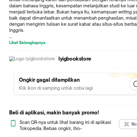
dalam bahasa Inggris, kesempatan melanjutkan studi ke luar 
menjadi terbuka lebar. Bukan hanya itu, kemampuan writing y
baik dapat dimanfaatkan untuk menambah penghasilan, misa
dengan mengirim tulisan ke surat kabar atau situs-situs berb
Inggris.
Lihat Selengkapnya
Persoalannya, writing tergolong keterampilan berbahasa yang
dipelajari dibandingkan dengan speaking (berbicara), listening
Iyigbookstore
(mendengarkan), serta reading (membaca). Hal ini bisa dipah
mengingat di dalam writing ada banyak aspek tata bahasa ya
harus diperhatikan. Lantas, bagaimana solusinya?
Ongkir gagal ditampilkan
Klik ikon di samping untuk coba lagi
Inilah saat yang tepat bagi Anda untuk membaca buku ini! Se
khusus, buku ini memuat kiat-kiat praktis agar cepat menguas
writing. Disusun menggunakan pola-pola tertentu, buku ini co
dijadikan pengantar bagi siapa pun yang ingin mahir menulis 
Beli di aplikasi, makin banyak promo!
bahasa Inggris. Setiap materi di dalamnya bersumber dari
pengalaman penulis. Hal tersebut merupakan nilai tambah ka
Scan QR-nya untuk lihat barang ini di aplikasi
Sc
memberi perspektif baru dalam meningkatkan keterampilan w
Tokopedia. Bebas ongkir, lho~
Anda.