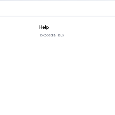
Help
Tokopedia Help
Terms and Condition
Privacy
Keamanan & Privasi