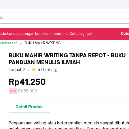
ada kendala dengan koneksi internetmu. Coba lagi, ya!
Coba
Detail Produk
Ulasan
Rekomendasi
esuksesan
BUKU MAHIR WRITING TANPA REPOT - BUKU PANDUAN MENULIS ILMIAH
BUKU MAHIR WRITING TANPA REPOT - BUKU
PANDUAN MENULIS ILMIAH
bintang
Terjual
2
•
5
(
1
rating)
Rp41.250
Harga
Rp55.000
diskon
25%
sebelum
diskon
Detail Produk
Penguasaan writing atau keterampilan menulis sangat dibutu
untuk menunjang karier dan pendidikan. Dengan terampil men