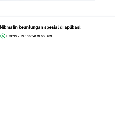
Nikmatin keuntungan spesial di aplikasi:
Diskon 70%* hanya di aplikasi
Promo khusus aplikasi
Gratis Ongkir tiap hari
Buka aplikasi dengan scan QR atau klik tombol:
Pelajari Selengkapnya