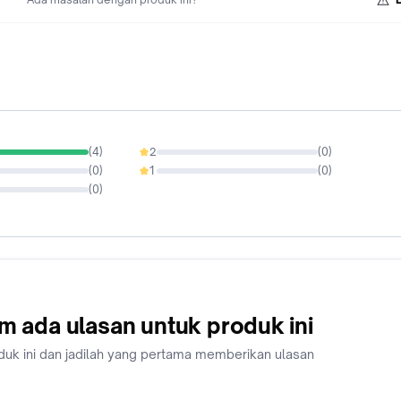
(
4
)
2
(
0
)
0%
(
0
)
1
(
0
)
0%
(
0
)
m ada ulasan untuk produk ini
duk ini dan jadilah yang pertama memberikan ulasan