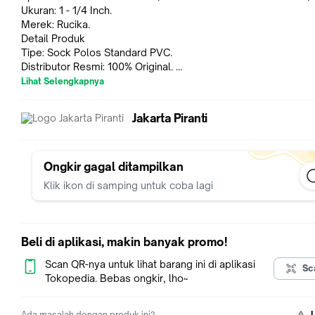
Ukuran: 1 - 1/4 Inch.
Merek: Rucika.
Detail Produk
Tipe: Sock Polos Standard PVC.
Distributor Resmi: 100% Original.
Gambar: Produk seperti yang terlihat pada gambar.
Lihat Selengkapnya
Informasi Tambahan
Keterangan: Produk ini adalah Socket Sock AW Rucika Sock Po
Jakarta Piranti
1/4 Inch.
Keaslian: Produk asli dari Rucika, 100% original.
Catatan
Penting: Pastikan ukuran 1 - 1/4 Inch sesuai dengan kebutuha
Ongkir gagal ditampilkan
Klik ikon di samping untuk coba lagi
Beli di aplikasi, makin banyak promo!
Scan QR-nya untuk lihat barang ini di aplikasi
Sc
Tokopedia. Bebas ongkir, lho~
Ada masalah dengan produk ini?