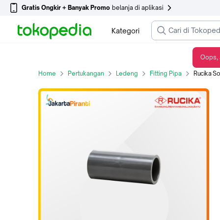
Gratis Ongkir + Banyak Promo
belanja di aplikasi
Kategori
Oops, 
Rucika Socket Sock AW Rucika Sock Polos 1 - 1/4 Inch Standard PVC 100% Original Distributor Resmi
Home
Pertukangan
Ledeng
Fitting Pipa
Rucika Socket Sock A