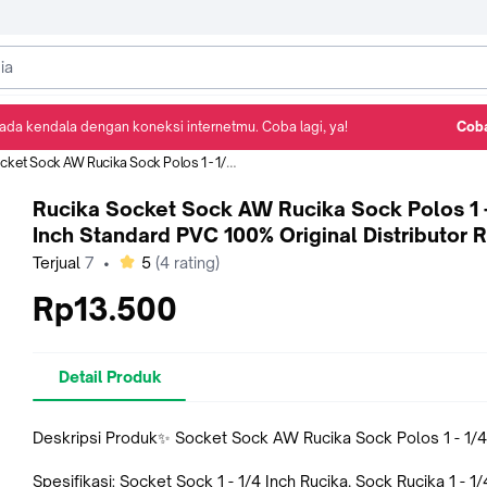
ada kendala dengan koneksi internetmu. Coba lagi, ya!
Coba
Detail Produk
Ulasan
Rekomendasi
W Rucika Sock Polos 1 - 1/4 Inch Standard PVC 100% Original Distributor Resmi
Rucika Socket Sock AW Rucika Sock Polos 1 -
Inch Standard PVC 100% Original Distributor 
bintang
Terjual
7
•
5
(
4
rating)
Rp13.500
Detail Produk
Deskripsi Produk✨ Socket Sock AW Rucika Sock Polos 1 - 1/4
Spesifikasi: Socket Sock 1 - 1/4 Inch Rucika. Sock Rucika 1 - 1/