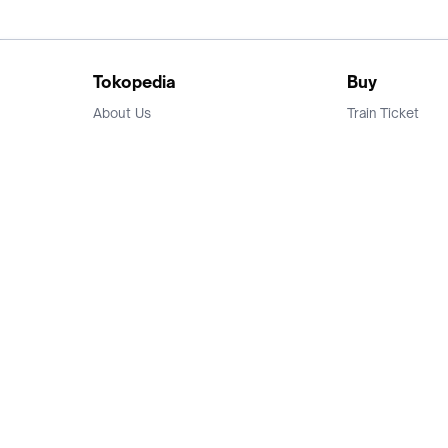
Tokopedia
Buy
About Us
Train Ticket
Career
Flight Ticket
Blog
Ticket Events
Tokopedia Salam
Hotlist
Hotel
Category
Bridestory
Sell
Parentstory
Seller Center
Tokopedia Dictionary
Mitra Toppers
Mall
Register Mall
Tokopedia Apps
Billing & Top up
Deals Tokopedia