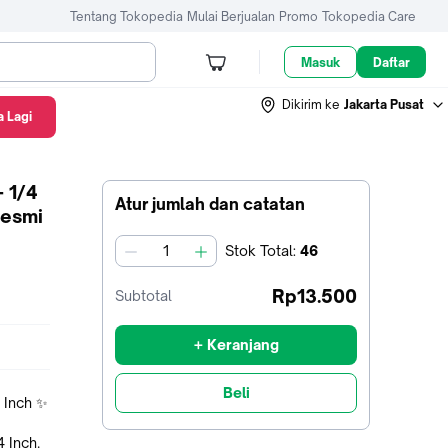
Tentang Tokopedia
Mulai Berjualan
Promo
Tokopedia Care
Masuk
Daftar
Dikirim ke
Jakarta Pusat
 Lagi
 1/4
Atur jumlah dan catatan
Resmi
Stok
Total
:
46
jumlah
Rp13.500
Subtotal
+ Keranjang
Beli
 Inch ✨
4 Inch.