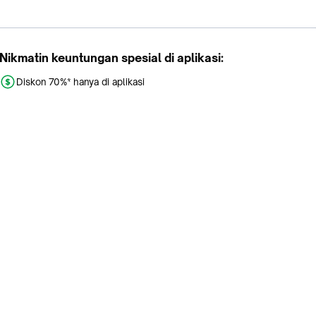
Nikmatin keuntungan spesial di aplikasi:
Diskon 70%* hanya di aplikasi
Promo khusus aplikasi
Gratis Ongkir tiap hari
Buka aplikasi dengan scan QR atau klik tombol:
Pelajari Selengkapnya