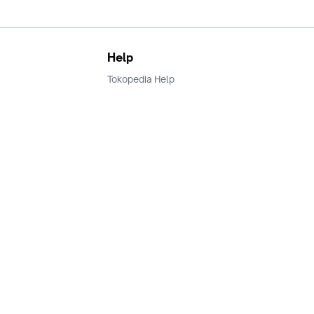
Help
Tokopedia Help
Terms and Condition
Privacy
Keamanan & Privasi
Ikuti Kami