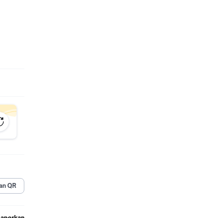
los 1 -
n Anda.
an QR
Laporkan