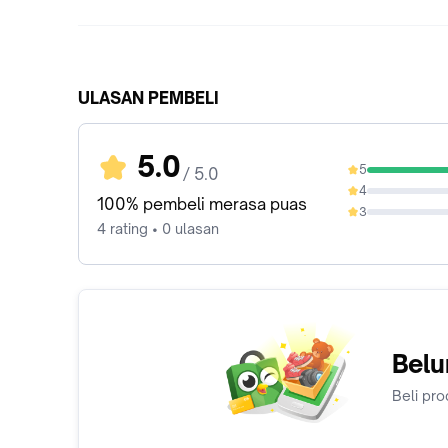
ULASAN PEMBELI
5.0
5
/ 5.0
100%
4
0%
100% pembeli merasa puas
3
0%
4 rating • 0 ulasan
Belu
Beli pro