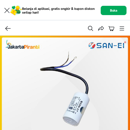
Belanja di aplikasi, gratis ongkir & kupon diskon
Buka
setiap hari!