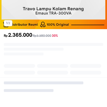
1/2
2.365.000
sebelum
diskon
Rp
Rp3.380.000
30%
promo