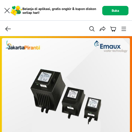
Belanja di aplikasi, gratis ongkir & kupon diskon
Buka
setiap hari!