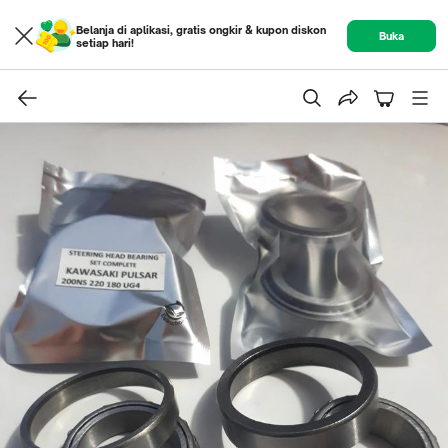
Belanja di aplikasi, gratis ongkir & kupon diskon
Buka
setiap hari!