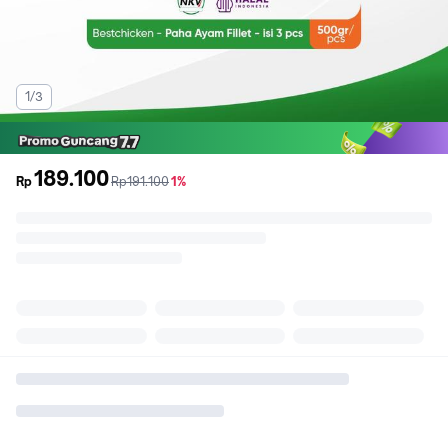
1/3
189.100
sebelum
diskon
Rp
Rp191.100
1%
promo