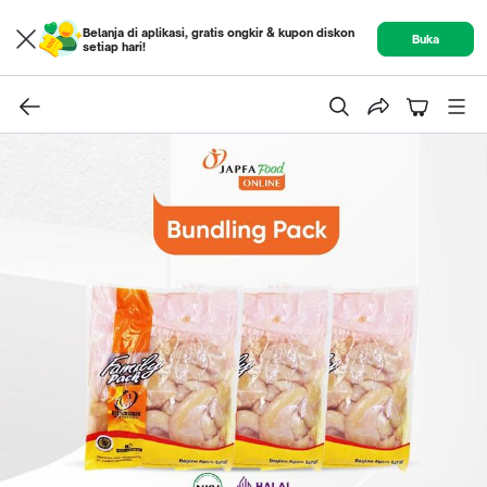
Belanja di aplikasi, gratis ongkir & kupon diskon
Buka
setiap hari!